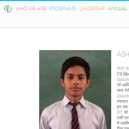
WHO WE ARE
PROGRAMS
LEADERSHIP
ANNUAL 
ASH
JNV B
I'd l
dakshan
जो आर्थि
साथ देत
dakshan
वफादार 
इन सब क
IIT को 
उसी प्र
मैं आशीष
पिता एक 