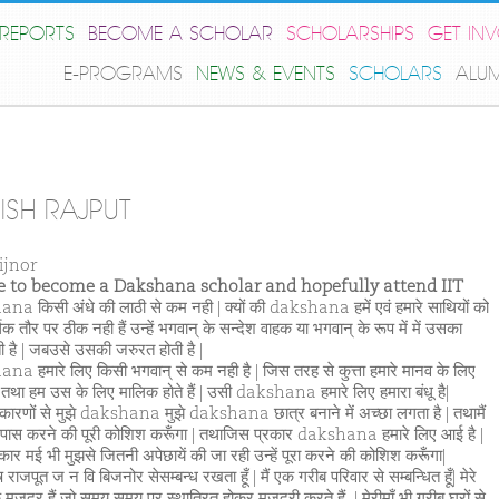
REPORTS
BECOME A SCHOLAR
SCHOLARSHIPS
GET IN
E-PROGRAMS
NEWS & EVENTS
SCHOLARS
ALU
ISH RAJPUT
ijnor
ike to become a Dakshana scholar and hopefully attend IIT
a किसी अंधे की लाठी से कम नही | क्यों की dakshana हमें एवं हमारे साथियों को
क तौर पर ठीक नही हैं उन्हें भगवान् के सन्देश वाहक या भगवान् के रूप में में उसका
ी है | जबउसे उसकी जरुरत होती है |
a हमारे लिए किसी भगवान् से कम नही है | जिस तरह से कुत्ता हमारे मानव के लिए
तथा हम उस के लिए मालिक होते हैं | उसी dakshana हमारे लिए हमारा बंधू है|
ारणों से मुझे dakshana मुझे dakshana छात्र बनाने में अच्छा लगता है | तथामैं
पास करने की पूरी कोशिश करूँगा | तथाजिस प्रकार dakshana हमारे लिए आई है |
कार मई भी मुझसे जितनी अपेछायें की जा रही उन्हें पूरा करने की कोशिश करूँगा|
 राजपूत ज न वि बिजनोर सेसम्बन्ध रखता हूँ | मैं एक गरीब परिवार से सम्बन्धित हूँ| मेरे
मजदूर हैं जो समय समय पर स्थ्नात्रित होकर मजदूरी करते हैं ,| मेरीमाँ भी ग़रीब घरों से