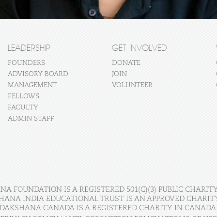
LEADERSHIP
GET INVOLVED
FOUNDERS
DONATE
ADVISORY BOARD
JOIN
MANAGEMENT
VOLUNTEER
FELLOWS
FACULTY
ADMIN STAFF
A FOUNDATION IS A REGISTERED 501(C)(3) PUBLIC CHARITY
HANA INDIA EDUCATIONAL TRUST IS AN APPROVED CHARITY 
DAKSHANA CANADA IS A REGISTERED CHARITY IN CANADA